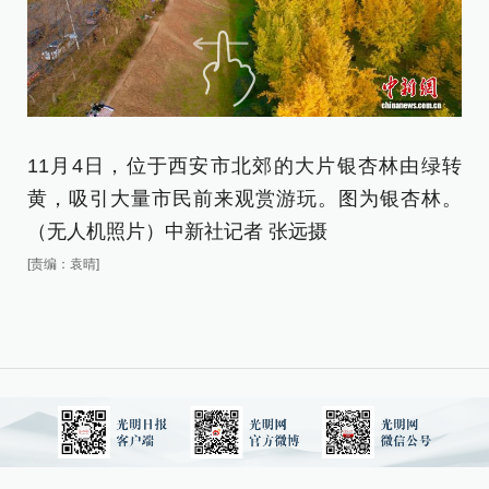
11月4日，位于西安市北郊的大片银杏林由绿转
1
黄，吸引大量市民前来观赏游玩。图为银杏林。
黄
（无人机照片）中新社记者 张远摄
(
[责编：袁晴]
[责