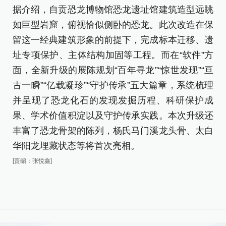
体
据介绍，自贡恐龙博物馆恐龙遗址馆建筑造型远眺
如巨型岩窟，俯视恰似侧卧的恐龙。此次改造在保
同
留这一经典建筑形象的前提下，完成标本迁移、遗
齐
址专项保护、主体结构加固等工程。而在“软件”方
备
面，全新升级的展陈规划“百年寻龙”“惊世发现”“亘
客
古一瞬”“亿载凝珍”“守护传承”五大篇章，系统梳理
以
并呈现了恐龙化石的发现发掘历程、科研保护成
游
果、学术价值积淀以及守护传承实践。本次升级还
丰富了恐龙骨架的陈列，杨氏马门溪龙头骨、太白
此
华阳龙埋藏状态等将首次亮相。
的
[责编：张悦鑫]
科
科
（
[责