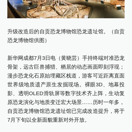
升级改造后的自贡恐龙博物馆恐龙遗址馆。（自贡
恐龙博物馆供图）
自
遗
新华网成都7月3日电（黄晓芸）手持终端对准恐龙
骨架，远古巨兽捕猎、栖居的动态画面即刻浮现；
“
漫步恐龙化石原始埋藏区栈道，游客可近距离直面
法
世界级地质遗产原生发掘现场。裸眼3D、地幕投
馆
影、透明OLED滑轨屏等数字技术齐上阵，生动复
亮
原恐龙演化与地质变迁宏大场景……历时一年多，
眼
自贡恐龙博物馆恐龙遗址馆已完成改造提升，将于
O
7月下旬以全新面貌重新对外开放。
静