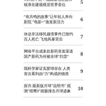
5
核准在建规模居世界首位
"有共鸣的故事"让年轻人奔向
6
影院
"电影+"激发新活力
休达非法移民越境事件已致约
7
百人死亡
飞地风暴背后
网络平台成多款新药首发渠道
8
国产新药为何被全球"扫货"
我科学家证实胶球存在 人类
9
首次看到由“力”构成的物质
探月:最新版月球"说明书"
观
10
测"猎鹰9"残骸撞击月球迹象