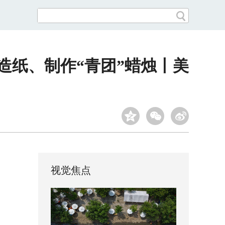
能造纸、制作“青团”蜡烛丨美
视觉焦点