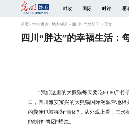
时政
国际
时评
理
首页
>
地方频道
>
地方频道－四川
>
当地新闻
>
正文
四川“胖达”的幸福生活：每
“我们这里的大熊猫每天要吃60-80斤竹子
日，四川雅安宝兴的大熊猫国际溯源营地相
的粪便也被称为“青团”，从外观上看，其
能制作“青团”蜡烛。