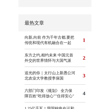
最热文章
向新,向前
作为千年古都,要把
1
传统和现代有机融合在一起
东方之约,相约未来 中国元首
2
外交的世界情怀与大国气派
追光的你｜太行山上新愚公河
3
北农业大学教授李保国
六部门印发《规划》 全力保
4
障百姓"吃得放心""住得安心"
1.25亿千瓦！我国核电在运和