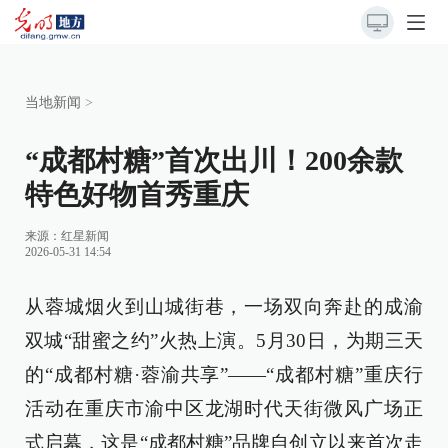
当地新闻
>
“成都村糖”首次出川！200余款
特色好物首秀重庆
来源：
红星新闻
2026-05-31 14:54
从蓉城烟火到山城街巷，一场双向奔赴的成渝
双城“甜蜜之约”火热上演。5月30日，为期三天
的“成都村糖·蓉渝共享”——“成都村糖”重庆行
活动在重庆市渝中区龙湖时代天街微风广场正
式启幕，这是“成都村糖”品牌自创立以来首次走