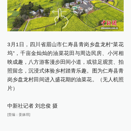
3
3月1日，四川省眉山市仁寿县青岗乡盘龙村“菜花
坞
坞”，千亩金灿灿的油菜花田与周边民房、小河相
映
映成趣，八方游客漫步田间小道，或驻足观赏、拍
照
照留念，沉浸式体验乡村踏青乐趣。图为仁寿县青
客
岗乡盘龙村田间进入盛花期的油菜花。（无人机照
片）
中
中新社记者 刘忠俊 摄
[责
[责编：姜姝琪]