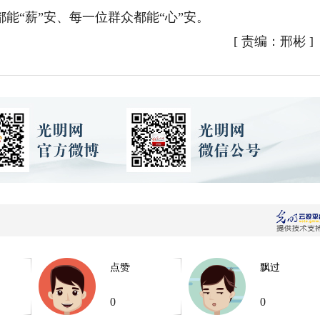
能“薪”安、每一位群众都能“心”安。
[
责编：邢彬
]
点赞
飘过
0
0