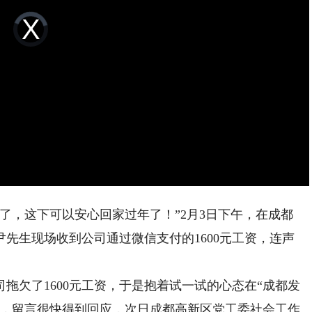
Video
Player
is
loading.
，这下可以安心回家过年了！”2月3日下午，在成都
先生现场收到公司通过微信支付的1600元工资，连声
欠了1600元工资，于是抱着试一试的心态在“成都发
是，留言很快得到回应，次日成都高新区党工委社会工作