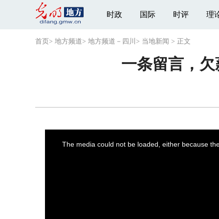
时政
国际
时评
理
首页
>
地方频道
>
地方频道－四川
>
当地新闻
>
正文
一条留言，欠
This
is
a
The media could not be loaded, either because the 
modal
window.