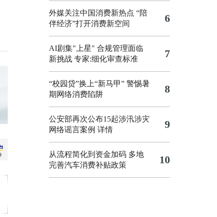
外媒关注中国消费新热点 “陪
6
伴经济”打开消费新空间
AI剧集"上星" 合规管理面临
7
新挑战 专家:细化审查标准
“校园贷”换上“新马甲” 警惕暑
8
期网络消费陷阱
公安部再次公布15起涉汛涉灾
9
网络谣言案例
详情
从流程简化到资金加码 多地
10
完善汽车消费补贴政策