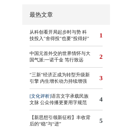
最热文章
从科创看开局起步时与势
科
1
技投入"舍得投"也要"投得好"
中国元首外交的世界情怀与大
2
国气派:一诺千金 笃行致远
"三新"经济正成为转型升级新
3
引擎
内生增长动力持续增强
[文化评析]
语言文字承载民族
4
文脉 公众传播更要用字规范
【新思想引领新征程】丰收背
5
后的“稳”与“进”