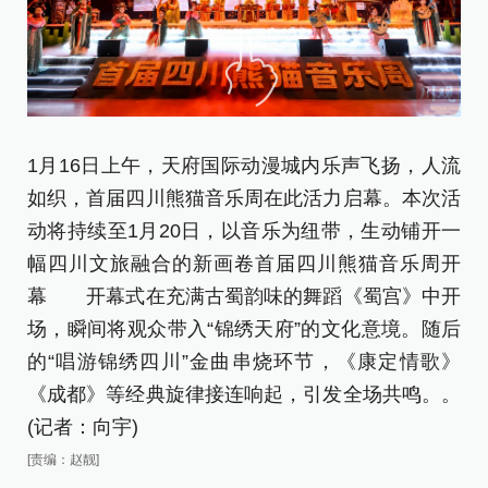
1月16日上午，天府国际动漫城内乐声飞扬，人流
舞
如织，首届四川熊猫音乐周在此活力启幕。本次活
动将持续至1月20日，以音乐为纽带，生动铺开一
整
幅四川文旅融合的新画卷首届四川熊猫音乐周开
饰
幕 开幕式在充满古蜀韵味的舞蹈《蜀宫》中开
特
场，瞬间将观众带入“锦绣天府”的文化意境。随后
登
的“唱游锦绣四川”金曲串烧环节，《康定情歌》
相
《成都》等经典旋律接连响起，引发全场共鸣。。
《
(记者：向宇)
奇
撞
[责编：赵靓]