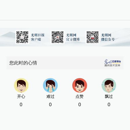
致
[责
您此时的心情
开心
难过
点赞
飘过
0
0
0
0