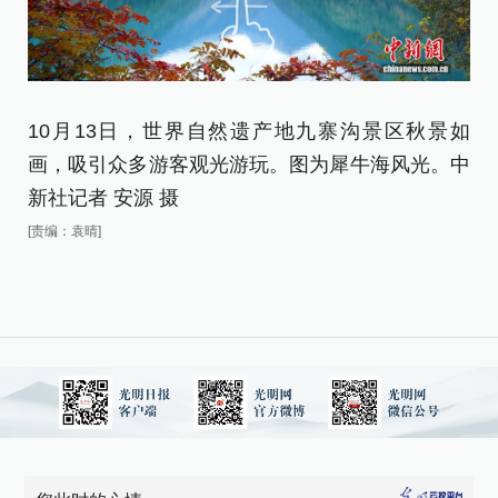
10月13日，世界自然遗产地九寨沟景区秋景如
1
画，吸引众多游客观光游玩。图为犀牛海风光。中
画
新社记者 安源 摄
观
[责编：袁晴]
[责