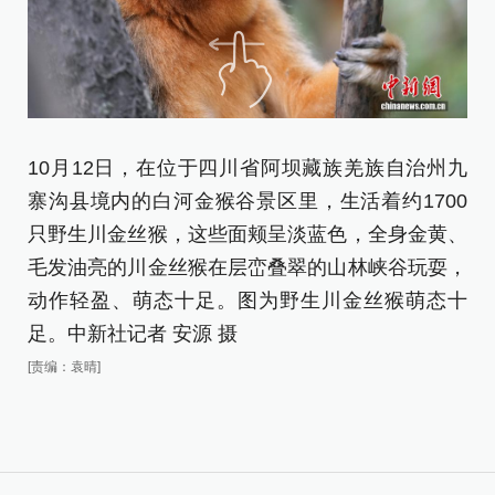
1
10月12日，在位于四川省阿坝藏族羌族自治州九
寨
寨沟县境内的白河金猴谷景区里，生活着约1700
只
只野生川金丝猴，这些面颊呈淡蓝色，全身金黄、
毛
毛发油亮的川金丝猴在层峦叠翠的山林峡谷玩耍，
动
动作轻盈、萌态十足。图为野生川金丝猴萌态十
足
足。中新社记者 安源 摄
[责
[责编：袁晴]