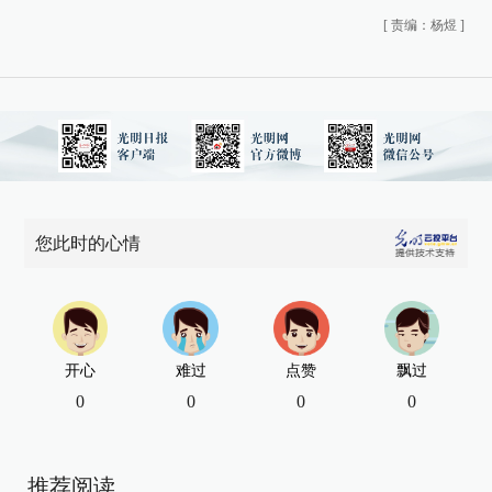
[
责编：杨煜
]
您此时的心情
开心
难过
点赞
飘过
0
0
0
0
推荐阅读