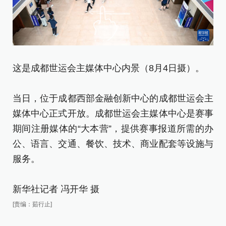
这是成都世运会主媒体中心内景（8月4日摄）。
8
媒
当日，位于成都西部金融创新中心的成都世运会主
媒体中心正式开放。成都世运会主媒体中心是赛事
当
期间注册媒体的“大本营”，提供赛事报道所需的办
媒
公、语言、交通、餐饮、技术、商业配套等设施与
期
服务。
公
服
新华社记者 冯开华 摄
[责编：茹行止]
新
[责