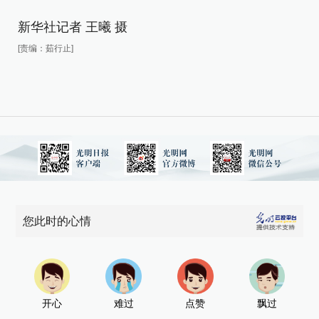
新华社记者 王曦 摄
新
[责编：茹行止]
[责
您此时的心情
开心
难过
点赞
飘过