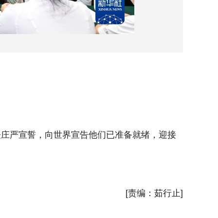
7月2
表庄严宣誓，向世界宣告他们已准备就绪，迎接
当日，在
这场国际
新华社
[责编：茹行止]