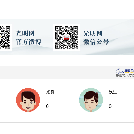
点赞
飘过
0
0