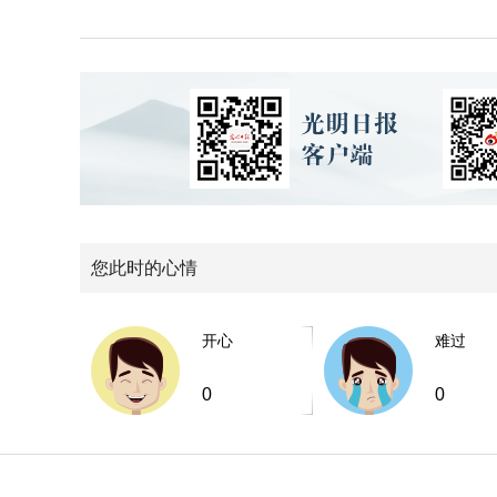
您此时的心情
开心
难过
0
0