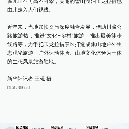
雀儿山不再高不可攀，美丽的雪山湖泊玉龙拉措也
由
由此走入人们视线。
近
近年来，当地加快文旅深度融合发展，借助川藏公
路
路旅游热，推进“文化+乡村”旅游，推出最美徒步
线
线路等，力争把玉龙拉措景区打造成集山地户外生
态
态观光旅游、户外运动体验、山地文化体验为一体
的
的生态风景旅游胜地。
新
新华社记者 王曦 摄
[责
[责编：茹行止]