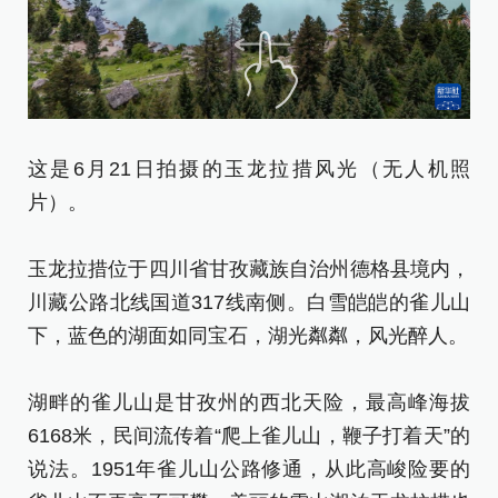
这是6月21日拍摄的玉龙拉措风光（无人机照
6
片）。
玉
玉龙拉措位于四川省甘孜藏族自治州德格县境内，
川
川藏公路北线国道317线南侧。白雪皑皑的雀儿山
下
下，蓝色的湖面如同宝石，湖光粼粼，风光醉人。
湖
湖畔的雀儿山是甘孜州的西北天险，最高峰海拔
6
6168米，民间流传着“爬上雀儿山，鞭子打着天”的
说
说法。1951年雀儿山公路修通，从此高峻险要的
雀