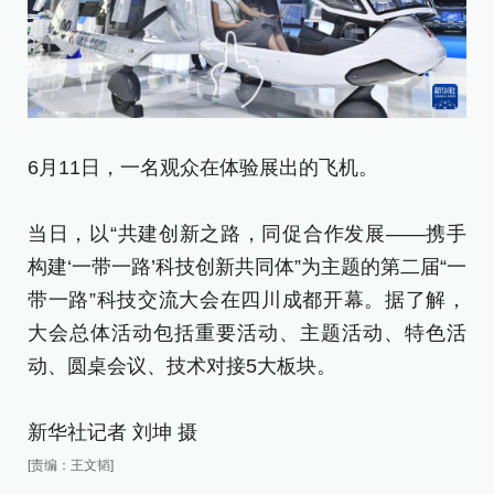
6月11日，一名观众在体验展出的飞机。
成
当日，以“共建创新之路，同促合作发展——携手
6
构建‘一带一路’科技创新共同体”为主题的第二届“一
手
带一路”科技交流大会在四川成都开幕。据了解，
届
大会总体活动包括重要活动、主题活动、特色活
解
动、圆桌会议、技术对接5大板块。
活
新华社记者 刘坤 摄
新
[责编：王文韬]
[责