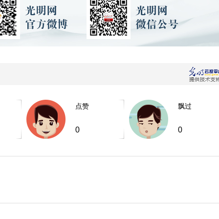
点赞
飘过
0
0