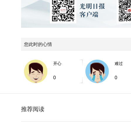
您此时的心情
开心
难过
0
0
推荐阅读