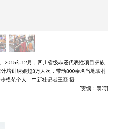
015年12月，四川省级非遗代表性项目彝族
6月10
累计培训绣娘超3万人次，带动800余名当地农村
进步模范个人。中新社记者王磊 摄
[责编：袁晴]