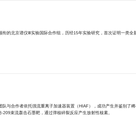
领衔的北京谱仪Ⅲ实验国际合作组，历经15年实验研究，首次证明一类全
团队与合作者依托强流重离子加速器装置（HIAF），成功产生并鉴别了稀
的铋-209束流轰击石墨靶，通过弹核碎裂反应产生放射性核素。