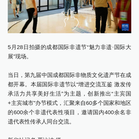
5
5月28日拍摄的成都国际非遗节“魅力非遗·国际大
区
展”现场。
当
当日，第九届中国成都国际非物质文化遗产节在成
都
都开幕。本届国际非遗节以“增进交流互鉴 激发传
承
承活力共享美好生活”为主题，创新推出“主宾国
+
+主宾城市”办节模式，汇聚来自60多个国家和地区
的
的600余个非遗代表性项目，邀请国内400余名非
遗
遗代表性传承人同台交流。