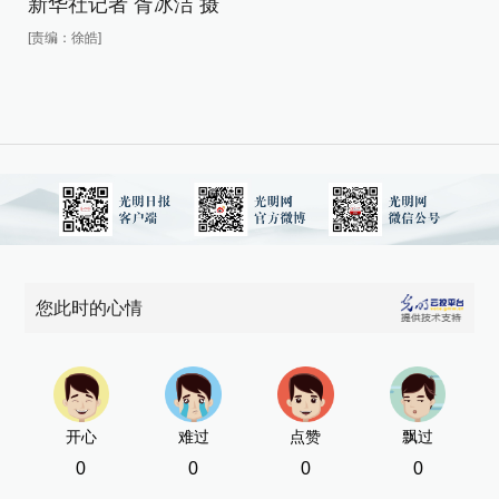
新
新华社记者 胥冰洁 摄
[责
[责编：徐皓]
您此时的心情
开心
难过
点赞
飘过
0
0
0
0