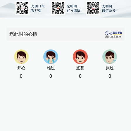
您此时的心情
开心
难过
点赞
飘过
0
0
0
0