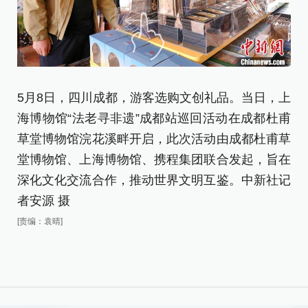
5月8日，四川成都，游客选购文创礼品。当日，上
5
海博物馆“法老寻非遗”成都站巡回活动在成都杜甫
者
草堂博物馆浣花溪畔开启，此次活动由成都杜甫草
[责
堂博物馆、上海博物馆、携程集团联合发起，旨在
深化文化交流合作，推动世界文明互鉴。中新社记
者安源 摄
[责编：袁晴]