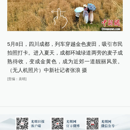
5月8日，四川成都，列车穿越金色麦田，吸引市民
5
拍照打卡。进入夏天，成都环城绿道两旁的麦子成
天
熟待收，变成金黄色，成为近郊一道靓丽风景。
色
（无人机照片）中新社记者张浪 摄
记
[责编：袁晴]
[责