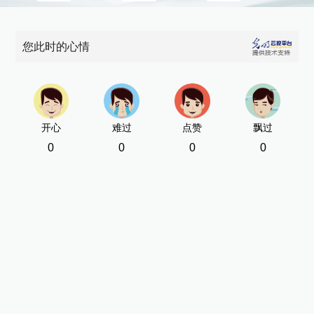
您此时的心情
开心
难过
点赞
飘过
0
0
0
0