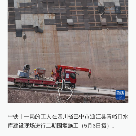
这
库
“
抓
目
新
中铁十一局的工人在四川省巴中市通江县青峪口水
[责
库建设现场进行二期围堰施工（5月3日摄）。