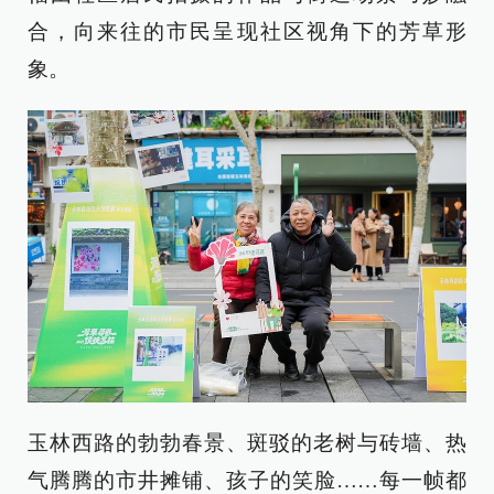
合，向来往的市民呈现社区视角下的芳草形
象。
玉林西路的勃勃春景、斑驳的老树与砖墙、热
气腾腾的市井摊铺、孩子的笑脸……每一帧都