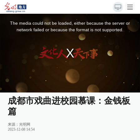
This
is
a
The media could not be loaded, either because the server or
modal
window.
network failed or because the format is not supported.
成都市戏曲进校园慕课：金钱板
篇
来源：
光明网
2023-12-08 14:54