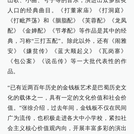
山歌、小曲、号子等的音乐，演进出众多脍炙
人口的经典曲目。《打董家庙》《打洞庭》
《打毗芦荡》和《胭脂配》《芙蓉配》《龙凤
配》《金婵配》《节孝配》等作品是其中的经
典，习称“三打五配”。除此以外，还有《闹雅
安》《嫌贫传》《蓝大顺起义》《瓦岗寨》
《包公案》《说岳传》等一大批代表性的作
品。
“已有近两百年历史的金钱板艺术是巴蜀历史文
化的载体之一，具有一定的文化价值和社会价
值。”张徐介绍，过去年间，金钱板不仅在民间
广为流传，也积极走进各大中小学校，紧扣社
会主义核心价值观内向，开展丰富多彩的演出