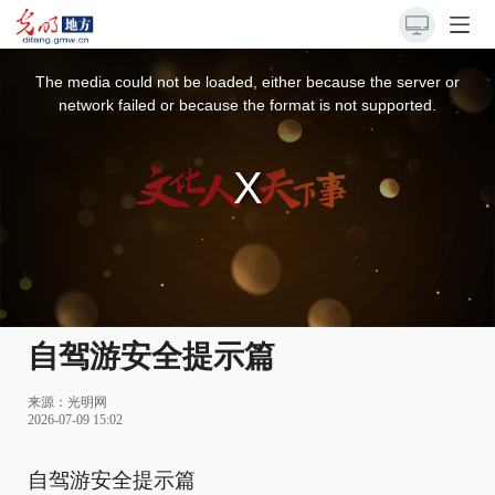
This
is
a
The media could not be loaded, either because the server or
modal
window.
network failed or because the format is not supported.
自驾游安全提示篇
来源：光明网
2026-07-09 15:02
自驾游安全提示篇