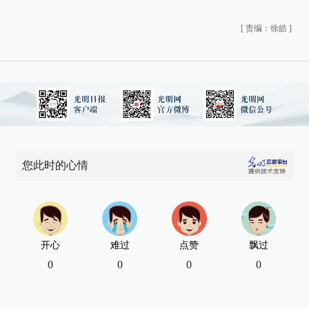
[
责编：徐皓
]
您此时的心情
开心
难过
点赞
飘过
0
0
0
0