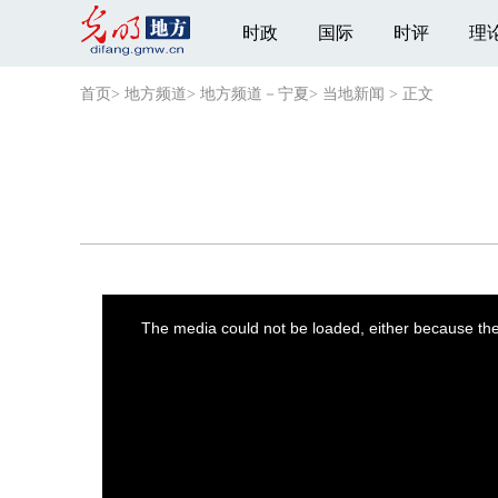
时政
国际
时评
理
首页
>
地方频道
>
地方频道－宁夏
>
当地新闻
>
正文
This
is
a
The media could not be loaded, either because the 
modal
window.