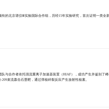
领衔的北京谱仪Ⅲ实验国际合作组，历经15年实验研究，首次证明一类全
团队与合作者依托强流重离子加速器装置（HIAF），成功产生并鉴别了稀
的铋-209束流轰击石墨靶，通过弹核碎裂反应产生放射性核素。