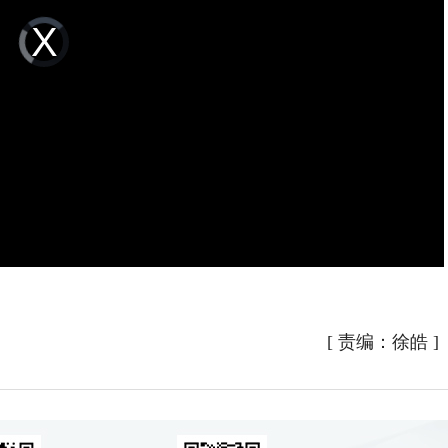
Video
Player
is
loading.
[
责编：徐皓
]