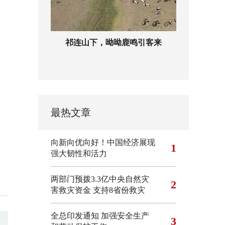
祁连山下，呦呦鹿鸣引客来
最热文章
向新向优向好！中国经济展现
1
强大韧性和活力
两部门预拨3.3亿中央自然灾
2
害救灾资金 支持8省份救灾
全总印发通知 加强安全生产
3