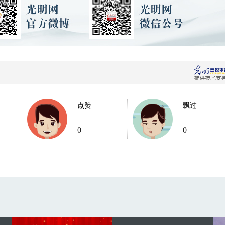
点赞
飘过
0
0