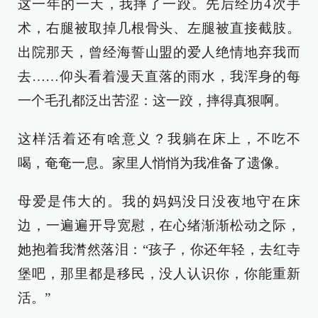
这一年的一天，我摔了一跤。先后经历4次手
术，右腿被取掉几根骨头、左腿被直接截肢。
出院那天，曾经海誓山盟的爱人绝情地弃我而
去……仰头看着漫天直落的雨水，我浑身的每
一个毛孔都泛出苦涩：这一跤，摔得真狠啊。
这样活着还有啥意义？我躺在床上，不吃不
喝，奄奄一息。家里人悄悄为我准备了遗像。
母爱是伟大的。我的妈妈没日没夜地守在床
边，一遍遍开导宽慰，在心绪渐渐松动之际，
她抱着我潸然落泪：“孩子，你还年轻，去红寺
堡吧，那里都是移民，没人认识你，你能重新
活。”