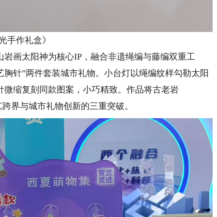
光手作礼盒》
画太阳神为核心IP，融合非遗绳编与藤编双重工
艺胸针”两件套装城市礼物。小台灯以绳编纹样勾勒太阳
针微缩复刻同款图案，小巧精致。作品将古老岩
工艺跨界与城市礼物创新的三重突破。