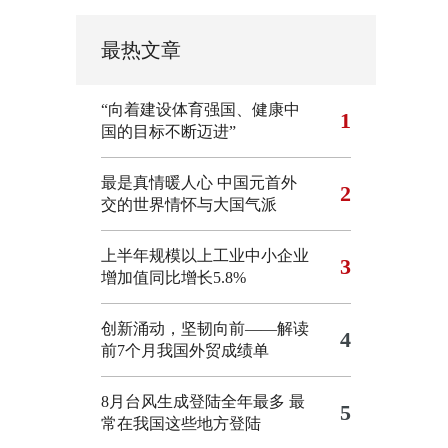
最热文章
“向着建设体育强国、健康中
1
国的目标不断迈进”
最是真情暖人心 中国元首外
2
交的世界情怀与大国气派
上半年规模以上工业中小企业
3
增加值同比增长5.8%
创新涌动，坚韧向前——解读
4
前7个月我国外贸成绩单
8月台风生成登陆全年最多 最
5
常在我国这些地方登陆