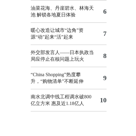
油菜花海、丹崖碧水、林海天
6
池 解锁各地夏日体验
暖心改造让城市“边角”资
7
源“动”起来“活”起来
外交部发言人——日本执政当
8
局应停止在核问题上玩火
“China Shopping”热度攀
9
升，“购物清单”不断延伸
南水北调中线工程调水破800
10
亿立方米 惠及近1.18亿人