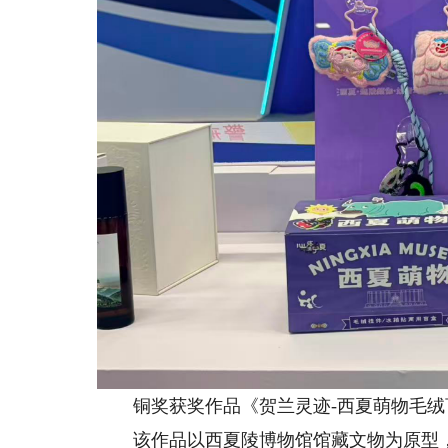
铜奖获奖作品《贺兰灵迹-西夏萌物毛绒
该作品以西夏陵博物馆馆藏文物为原型，