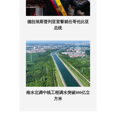
德拉埃斯普列亚宣誓就任哥伦比亚
总统
南水北调中线工程调水突破800亿立
方米