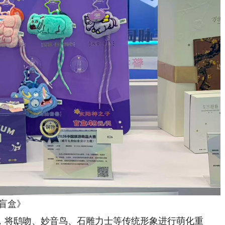
盲盒》
将鸱吻、妙音鸟、石雕力士等传统形象进行萌化重