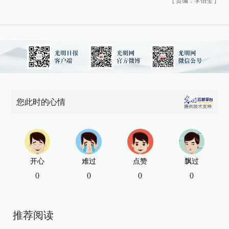
[
责编：李伯玺
]
您此时的心情
开心
难过
点赞
飘过
0
0
0
0
推荐阅读