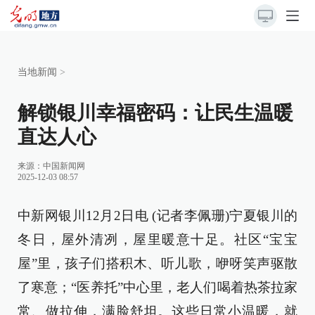
当地新闻
>
解锁银川幸福密码：让民生温暖
直达人心
来源：
中国新闻网
2025-12-03 08:57
中新网银川12月2日电 (记者李佩珊)宁夏银川的
冬日，屋外清冽，屋里暖意十足。社区“宝宝
屋”里，孩子们搭积木、听儿歌，咿呀笑声驱散
了寒意；“医养托”中心里，老人们喝着热茶拉家
常、做拉伸，满脸舒坦。这些日常小温暖，就