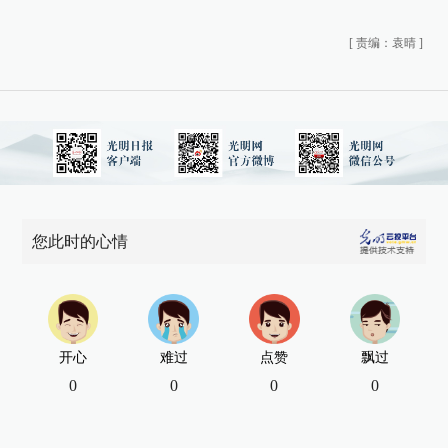
[
责编：袁晴
]
您此时的心情
开心
难过
点赞
飘过
0
0
0
0