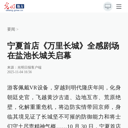
要闻
>
宁夏首店《万里长城》全感剧场
在盐池长城关启幕
来源：
光明日报客户端
2025-11-04 16:56
游客佩戴VR设备，穿越到明代隆庆年间，化身
朝廷史官，飞越黄沙古道、边地互市、荒原绝
壁，化解重重危机，将边防实情带回京师，身
临其境见证了长城坚不可摧的防御能力和将士
们守土尽责精神气概……10 月 30 日，宁夏首店