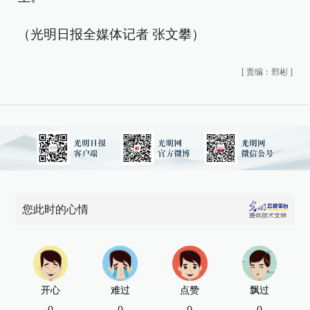
（光明日报全媒体记者 张文攀）
[
责编：邢彬
]
您此时的心情
开心
难过
点赞
飘过
0
0
0
0