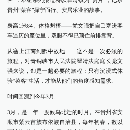
客”，本组系列报道将以瞿靖镇为“切片”，记录
贵州“菜客”择宁而行、安居乐业的故事。
身高1米84、体格魁梧——党文强把自己塞进客
车逼仄的座位里，双腿不得已顶住前排靠背。
从塞上江南到黔中故地——这不是一次必须的
旅程，对青铜峡市人民法院瞿靖法庭庭长党文
强来说，却是一趟必要的旅程：只有沉浸式体
验“菜客”生活，才能从他们的角度感知需求。
时间回溯到今年3月。
3月，是一年一度候鸟北迁的时月。在贵州省安
顺市紫云苗族布依族自治县，每年初春，数以