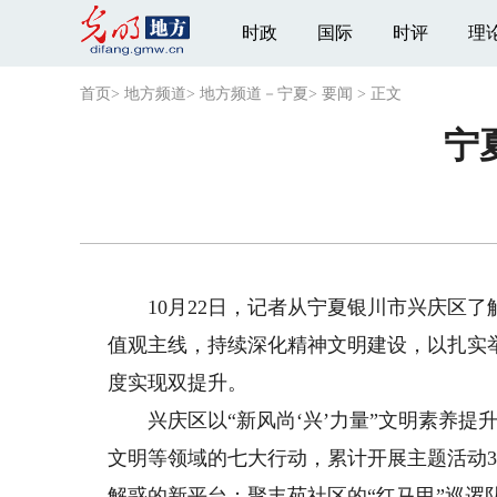
时政
国际
时评
理
首页
>
地方频道
>
地方频道－宁夏
>
要闻
>
正文
宁
10月22日，记者从宁夏银川市兴庆区了
值观主线，持续深化精神文明建设，以扎实
度实现双提升。
兴庆区以“新风尚‘兴’力量”文明素养提
文明等领域的七大行动，累计开展主题活动37
解惑的新平台；聚丰苑社区的“红马甲”巡逻