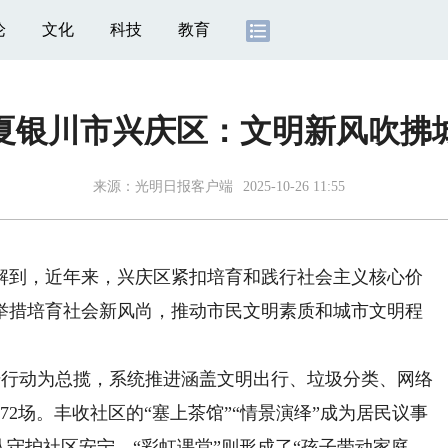
论
文化
科技
教育
夏银川市兴庆区：文明新风吹拂
来源：
光明日报客户端
2025-10-26 11:55
解到，近年来，兴庆区紧扣培育和践行社会主义核心价
举措培育社会新风尚，推动市民文明素质和城市文明程
升行动为总揽，系统推进涵盖文明出行、垃圾分类、网络
2场。丰收社区的“塞上茶馆”“情景演绎”成为居民议事
队守护社区安宁，“彩虹课堂”则形成了“孩子带动家庭、