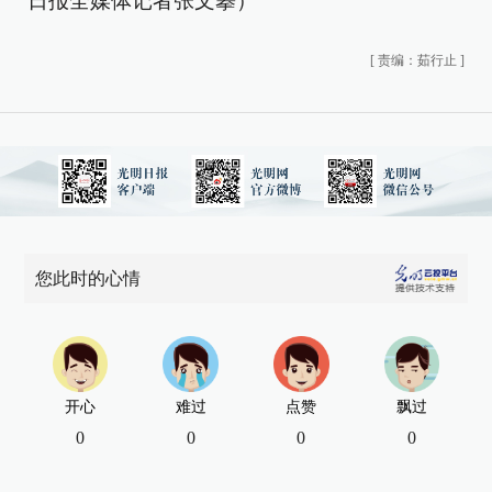
日报全媒体记者张文攀）
[
责编：茹行止
]
您此时的心情
开心
难过
点赞
飘过
0
0
0
0