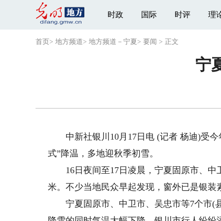
时政
国际
时评
理
首页
>
地方频道
>
地方频道－宁夏
>
要闻
>
正文
宁
中新社银川10月17日电 (记者 杨迪)受
式”降温，多地迎秋季初雪。
16日夜间至17日凌晨，宁夏固原市、中
米。不少当地民众早起发现，窗外已是银装
宁夏固原市、中卫市、吴忠市等7个市(县、
降雪的同时气温大幅下降，银川市行人纷纷