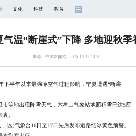
论
文化
科技
教育
夏气温“断崖式”下降 多地迎秋季
来源：
中国新闻网
2025-10-17 13:18
今年下半年以来最强冷空气过程影响，宁夏遭遇“断崖
卫市等地出现降雪天气，六盘山气象站地面积雪已达5厘
素裹。
区)气象台16日至17日先后发布道路结冰黄色预警。
添衣御寒出行。