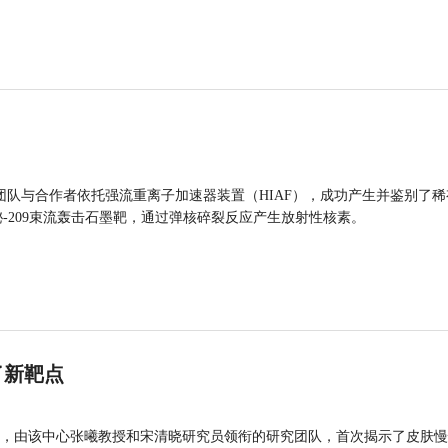
团队与合作者依托强流重离子加速器装置（HIAF），成功产生并鉴别了稀
的铋-209束流轰击石墨靶，通过弹核碎裂反应产生放射性核素。
了新靶点
，由该中心张曦教授和宋清晓研究员领衔的研究团队，首次揭示了皮肤慢