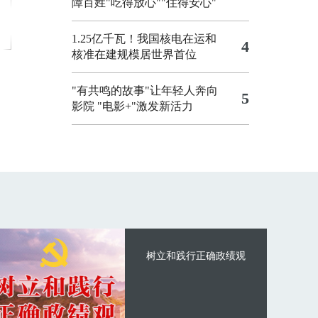
障百姓"吃得放心""住得安心"
1.25亿千瓦！我国核电在运和
4
核准在建规模居世界首位
"有共鸣的故事"让年轻人奔向
5
影院
"电影+"激发新活力
树立和践行正确政绩观