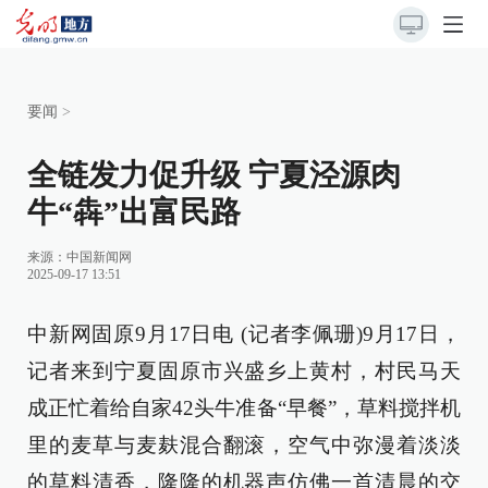
要闻
>
全链发力促升级 宁夏泾源肉
牛“犇”出富民路
来源：
中国新闻网
2025-09-17 13:51
中新网固原9月17日电 (记者李佩珊)9月17日，
记者来到宁夏固原市兴盛乡上黄村，村民马天
成正忙着给自家42头牛准备“早餐”，草料搅拌机
里的麦草与麦麸混合翻滚，空气中弥漫着淡淡
的草料清香，隆隆的机器声仿佛一首清晨的交