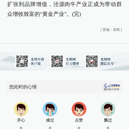
扩张到品牌增值，泾源肉牛产业正成为带动群
众增收致富的“黄金产业”。(完)
[
责编：袁晴
]
您此时的心情
开心
难过
点赞
飘过
0
0
0
0