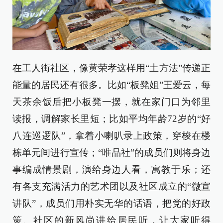
在工人街社区，像黄荣孝这样用“土方法”传递正
能量的居民还有很多。比如“板凳姐”王爱云，每
天茶余饭后把小板凳一摆，就在家门口为邻里
读报，调解家长里短；比如平均年龄72岁的“好
八连巡逻队”，拿着小喇叭录上政策，穿梭在楼
栋单元间进行宣传；“唯品社”的成员们则将身边
事编成情景剧，演给身边人看，寓教于乐；还
有各支充满活力的艺术团以及社区成立的“微宣
讲队”，成员们用朴实无华的话语，把党的好政
策、社区的新风尚讲给居民听，让大家听得