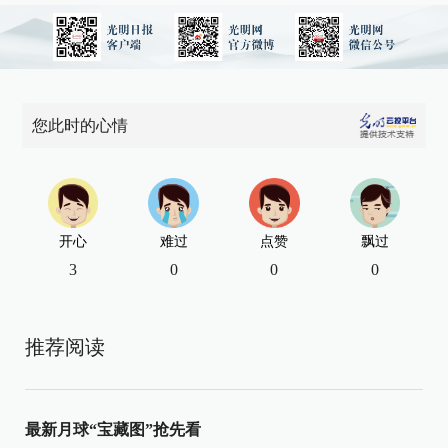
您此时的心情
开心
难过
点赞
飘过
3
0
0
0
推荐阅读
最新月球“宝藏图”抢先看