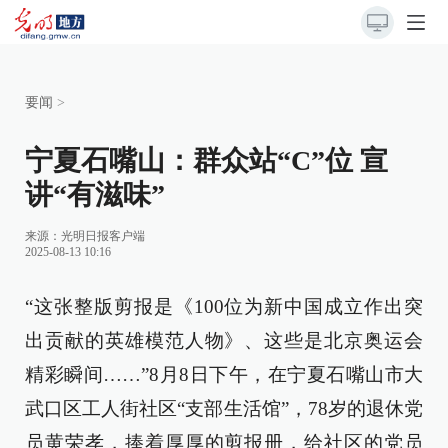
要闻
>
宁夏石嘴山：群众站“C”位 宣
讲“有滋味”
来源：
光明日报客户端
2025-08-13 10:16
“这张整版剪报是《100位为新中国成立作出突
出贡献的英雄模范人物》、这些是北京奥运会
精彩瞬间……”8月8日下午，在宁夏石嘴山市大
武口区工人街社区“支部生活馆”，78岁的退休党
员黄荣孝，捧着厚厚的剪报册，给社区的党员