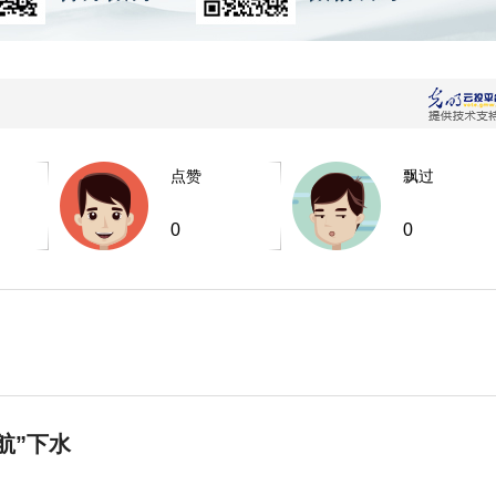
点赞
飘过
0
0
航”下水