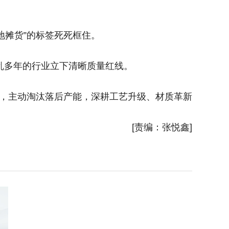
在宁波佰
摊货”的标签死死框住。
“它回
乱多年的行业立下清晰质量红线。
业202
，主动淘汰落后产能，深耕工艺升级、材质革新
常年高
[责编：张悦鑫]