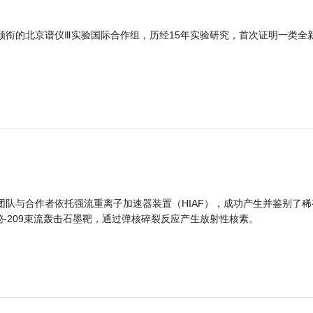
领衔的北京谱仪Ⅲ实验国际合作组，历经15年实验研究，首次证明一类全
团队与合作者依托强流重离子加速器装置（HIAF），成功产生并鉴别了稀
的铋-209束流轰击石墨靶，通过弹核碎裂反应产生放射性核素。