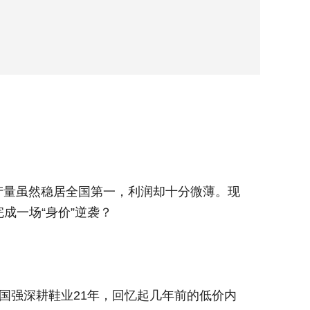
宁波明
产量虽然稳居全国第一，利润却十分微薄。现
与此同
成一场“身价”逆袭？
手握头
而不精，
国强深耕鞋业21年，回忆起几年前的低价内
打破“