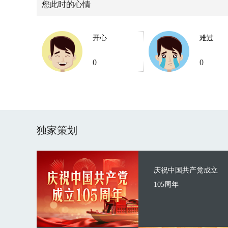
您此时的心情
开心
难过
0
0
独家策划
庆祝中国共产党成立
105周年