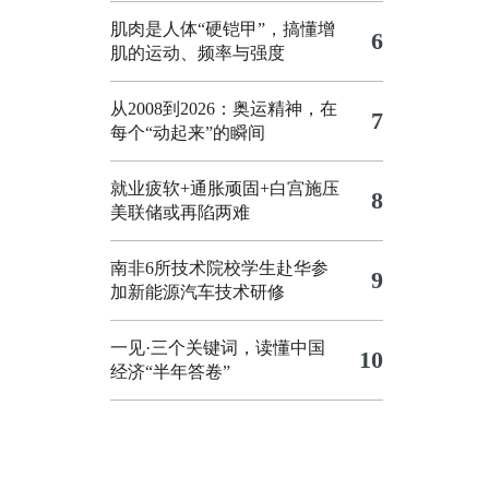
肌肉是人体“硬铠甲”，搞懂增
6
肌的运动、频率与强度
从2008到2026：奥运精神，在
7
每个“动起来”的瞬间
就业疲软+通胀顽固+白宫施压
8
美联储或再陷两难
南非6所技术院校学生赴华参
9
加新能源汽车技术研修
一见·三个关键词，读懂中国
10
经济“半年答卷”