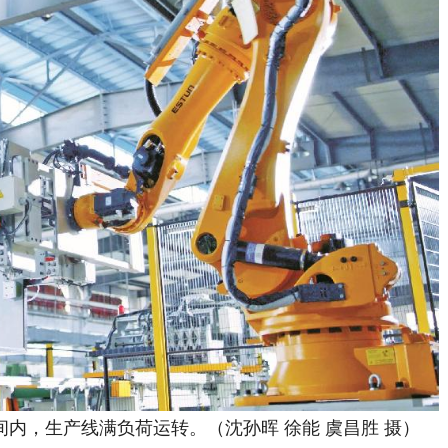
，生产线满负荷运转。（沈孙晖 徐能 虞昌胜 摄）