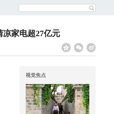
清凉家电超27亿元
视觉焦点