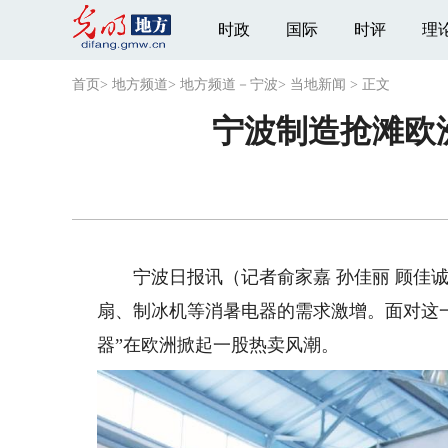
时政
国际
时评
理
首页
>
地方频道
>
地方频道－宁波
>
当地新闻
>
正文
宁波制造抢滩欧洲
宁波日报讯（记者俞家嘉 孙佳丽 顾佳诚
扇、制冰机等消暑电器的需求激增。面对这一
器”在欧洲掀起一股热卖风潮。