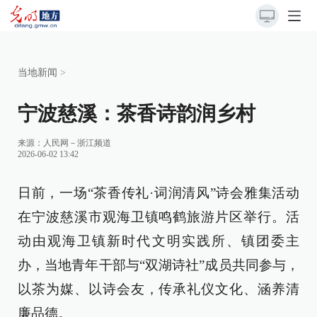
当地新闻
>
宁波慈溪：茶香诗韵润乡村
来源：
人民网－浙江频道
2026-06-02 13:42
日前，一场“茶香传礼·词润清风”诗会雅集活动
在宁波慈溪市观海卫镇鸣鹤旅游片区举行。活
动由观海卫镇新时代文明实践所、镇团委主
办，当地青年干部与“双湖诗社”成员共同参与，
以茶为媒、以诗会友，传承礼仪文化、涵养清
廉品德。