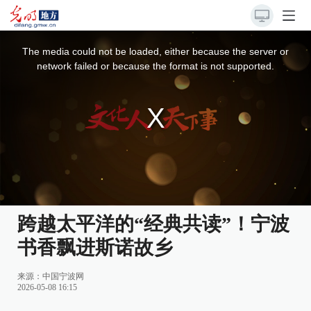
This
is
a
The media could not be loaded, either because the server or
modal
window.
network failed or because the format is not supported.
跨越太平洋的“经典共读”！宁波
书香飘进斯诺故乡
来源：中国宁波网
2026-05-08 16:15