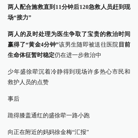
两人配合施救
直到11分钟后
120急救人员赶到现
场“接力”
两人的及时处理
为医生争取了宝贵的救治时间
赢得了“黄金4分钟”
该男生随即被送往医院
目前
生命体征暂时稳定
仍在进一步救治中
少年盛徐荦沉着冷静得到现场许多热心市民和
救护人员的点赞
事后
跪得膝盖通红的盛徐荦一路小跑
向正在附近的妈妈徐金梅“汇报”