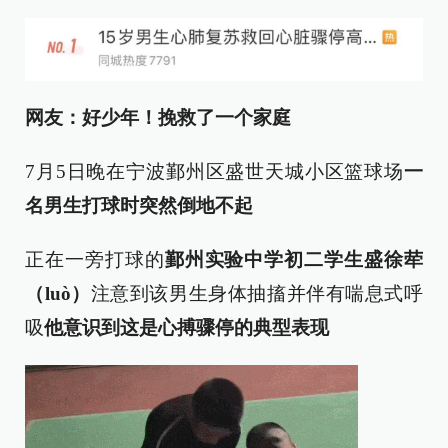
网友：好少年！
挽救了一个家庭
7月5日晚在宁波鄞州区盛世天城小区篮球场
一
名男生打球时突然倒地不起
正在一旁打球的
鄞州实验中学初二学生盛徐荦
（luò）
注意到该男生身体抽搐并伴有喘息式呼
吸
他意识到这是心搏骤停的典型表现