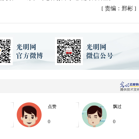
[
责编：邢彬
]
点赞
飘过
0
0