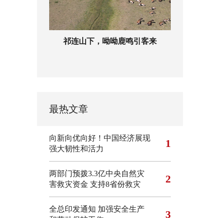
祁连山下，呦呦鹿鸣引客来
最热文章
向新向优向好！中国经济展现
1
强大韧性和活力
两部门预拨3.3亿中央自然灾
2
害救灾资金 支持8省份救灾
全总印发通知 加强安全生产
3