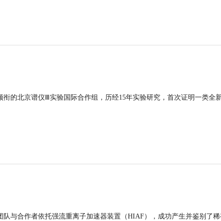
领衔的北京谱仪Ⅲ实验国际合作组，历经15年实验研究，首次证明一类全
团队与合作者依托强流重离子加速器装置（HIAF），成功产生并鉴别了稀