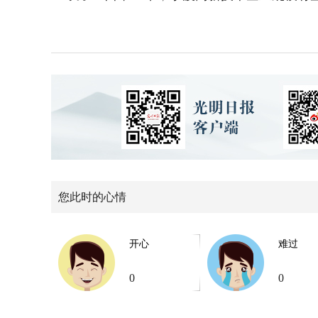
您此时的心情
开心
难过
0
0