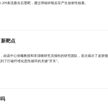
的铋-209束流轰击石墨靶，通过弹核碎裂反应产生放射性核素。
了新靶点
，由该中心张曦教授和宋清晓研究员领衔的研究团队，首次揭示了皮肤慢
找到了打破纤维化恶性循环的关键“开关”。
”吗