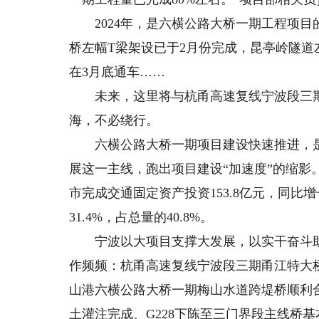
2024年，是六横公路大桥一期工程项目
桥左幅T梁架设已于2月份完成，昆亭岭隧
在3月底通车……
未来，这里将与杭甬高速复线宁波段三期
海，不必绕行。
六横公路大桥一期项目建设快速推进，是
展这一主线，跑出项目建设“加速度”的缩影
市完成交通固定资产投资153.8亿元，同比增
31.4%，占总量的40.8%。
宁波以大项目支撑大发展，以实干奋斗助力
作频频：杭甬高速复线宁波段三期甬江特大
山港六横公路大桥一期梅山水道跨堤桥顺利
土灌注完成、G228下陈至三门界段主线桥