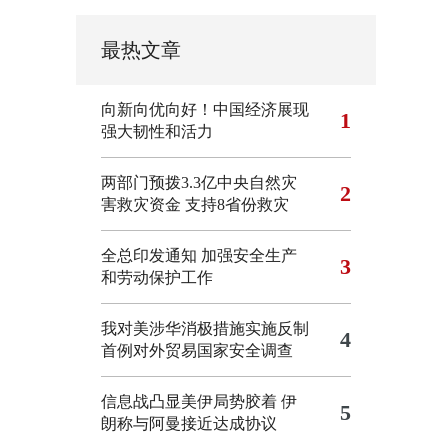
最热文章
向新向优向好！中国经济展现
1
强大韧性和活力
两部门预拨3.3亿中央自然灾
2
害救灾资金 支持8省份救灾
全总印发通知 加强安全生产
3
和劳动保护工作
我对美涉华消极措施实施反制
4
首例对外贸易国家安全调查
信息战凸显美伊局势胶着
伊
5
朗称与阿曼接近达成协议