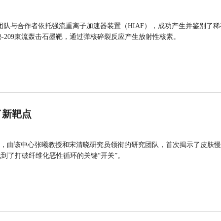
团队与合作者依托强流重离子加速器装置（HIAF），成功产生并鉴别了稀
的铋-209束流轰击石墨靶，通过弹核碎裂反应产生放射性核素。
了新靶点
，由该中心张曦教授和宋清晓研究员领衔的研究团队，首次揭示了皮肤慢
找到了打破纤维化恶性循环的关键“开关”。