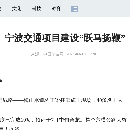
论
文化
科技
教育
宁波交通项目建设“跃马扬鞭”
来源：
中国宁波网
2024-04-19 11:28
%
路——梅山水道桥主梁挂篮施工现场，40多名工人
已完成60%，预计于7月中旬合龙。整个六横公路大桥
负责人介绍。