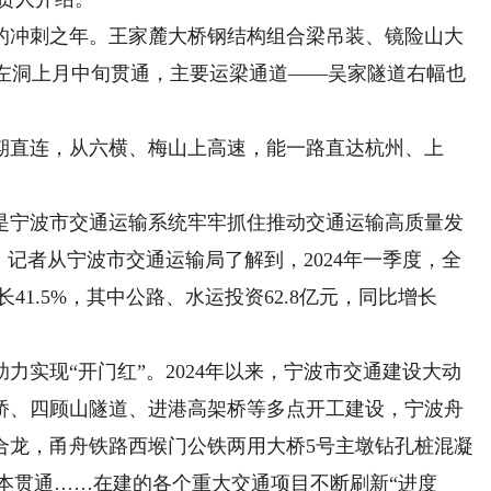
的冲刺之年。王家麓大桥钢结构组合梁吊装、镜险山大
道左洞上月中旬贯通，主要运梁通道——吴家隧道右幅也
直连，从六横、梅山上高速，能一路直达杭州、上
宁波市交通运输系统牢牢抓住推动交通运输高质量发
。记者从宁波市交通运输局了解到，2024年一季度，全
长41.5%，其中公路、水运投资62.8亿元，同比增长
实现“开门红”。2024年以来，宁波市交通建设大动
桥、四顾山隧道、进港高架桥等多点开工建设，宁波舟
合龙，甬舟铁路西堠门公铁两用大桥5号主墩钻孔桩混凝
基本贯通……在建的各个重大交通项目不断刷新“进度