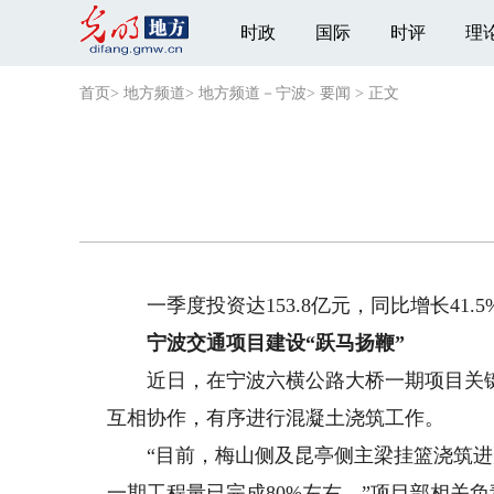
时政
国际
时评
理
首页
>
地方频道
>
地方频道－宁波
>
要闻
>
正文
一季度投资达153.8亿元，同比增长41.5
宁波交通项目建设“跃马扬鞭”
近日，在宁波六横公路大桥一期项目关键线
互相协作，有序进行混凝土浇筑工作。
“目前，梅山侧及昆亭侧主梁挂篮浇筑进度
一期工程量已完成80%左右。”项目部相关