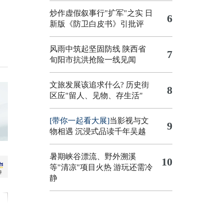
炒作虚假叙事行"扩军"之实
日
6
新版《防卫白皮书》引批评
风雨中筑起坚固防线 陕西省
7
旬阳市抗洪抢险一线见闻
文旅发展该追求什么?
历史街
8
区应"留人、见物、存生活"
[带你一起看大展]
当影视与文
9
物相遇 沉浸式品读千年吴越
暑期峡谷漂流、野外溯溪
10
等"清凉"项目火热 游玩还需冷
静