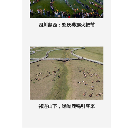
四川越西：欢庆彝族火把节
祁连山下，呦呦鹿鸣引客来