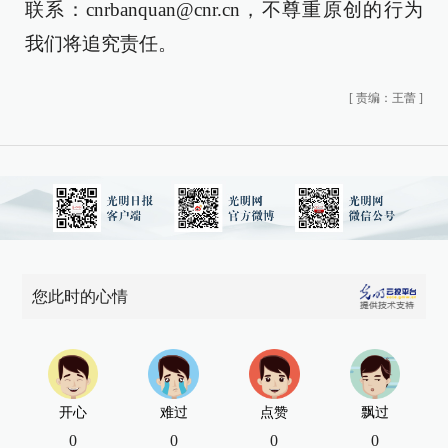
联系：cnrbanquan@cnr.cn，不尊重原创的行为
我们将追究责任。
[
责编：王蕾
]
您此时的心情
开心
难过
点赞
飘过
0
0
0
0