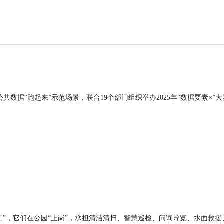
公共数据“跑起来”示范场景，联合19个部门组织举办2025年“数据要素×”大
工”，它们在公园“上岗”，承担清洁清扫、智慧巡检、问询导览、水面救援