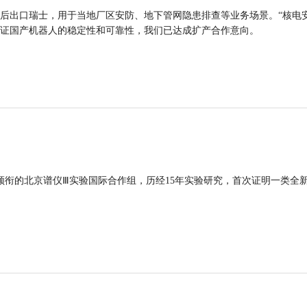
后出口瑞士，用于当地厂区安防、地下管网隐患排查等业务场景。“核电
证国产机器人的稳定性和可靠性，我们已达成扩产合作意向。
领衔的北京谱仪Ⅲ实验国际合作组，历经15年实验研究，首次证明一类全