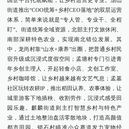
国企平台托底赋能，让乡村运营更专业。汤山
街道推出“COO统筹+乡村CEO落地”的双层运营
体系，简单来说就是“专人管、专业干、全程
盯”。街道统筹全域资源，北部主打文旅休闲、
南部深耕特色农业，实现南北错位发展。其
中，龙尚村靠“山水+康养”出圈，把普通乡村民
宿升级成沉浸式度假空间；孟塘村专门引进青
年乡创主理人，开起轻食小店、文创工作室、
乡村咖啡馆，让乡村越来越有文艺气息；孟墓
社区玩转农耕IP，推出稻田认养、农事体验，让
城里游客下地插秧、收割劳作，沉浸式感受田
园乐趣。麒麟街道则主打智慧乡村与特色产
业，通过土地整治盘活零散地块，打造高颜值
都市田园。锁石村瞄准小众赛道发力宠物经