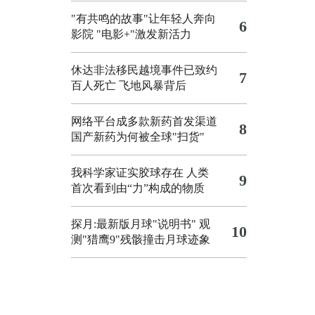
"有共鸣的故事"让年轻人奔向
6
影院
"电影+"激发新活力
休达非法移民越境事件已致约
7
百人死亡
飞地风暴背后
网络平台成多款新药首发渠道
8
国产新药为何被全球"扫货"
我科学家证实胶球存在 人类
9
首次看到由“力”构成的物质
探月:最新版月球"说明书"
观
10
测"猎鹰9"残骸撞击月球迹象