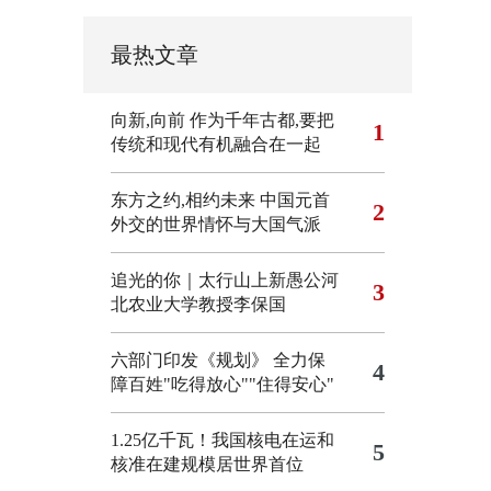
最热文章
向新,向前
作为千年古都,要把
1
传统和现代有机融合在一起
东方之约,相约未来 中国元首
2
外交的世界情怀与大国气派
追光的你｜太行山上新愚公河
3
北农业大学教授李保国
六部门印发《规划》 全力保
4
障百姓"吃得放心""住得安心"
1.25亿千瓦！我国核电在运和
5
核准在建规模居世界首位