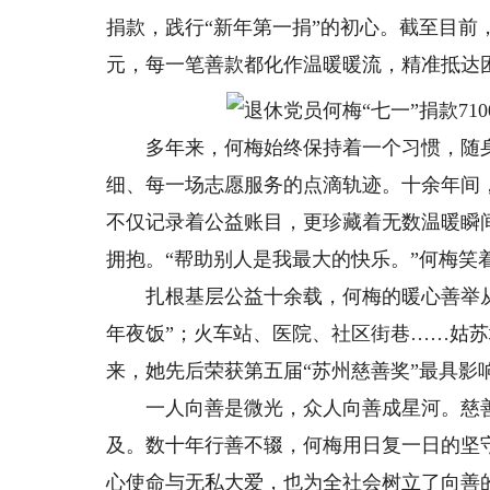
捐款，践行“新年第一捐”的初心。截至目前，“
元，每一笔善款都化作温暖暖流，精准抵达
多年来，何梅始终保持着一个习惯，随身
细、每一场志愿服务的点滴轨迹。十余年间
不仅记录着公益账目，更珍藏着无数温暖瞬
拥抱。“帮助别人是我最大的快乐。”何梅笑
扎根基层公益十余载，何梅的暖心善举从
年夜饭”；火车站、医院、社区街巷……姑
来，她先后荣获第五届“苏州慈善奖”最具影
一人向善是微光，众人向善成星河。慈善
及。数十年行善不辍，何梅用日复一日的坚
心使命与无私大爱，也为全社会树立了向善