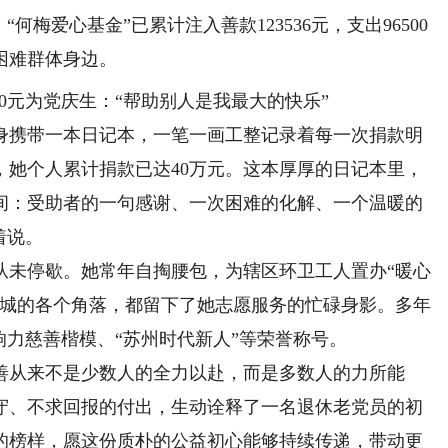
何梅爱心基金”已累计注入善款123536元，支出96500
困难群体身边。
携带一本日记本，一笔一画工整记录着每一次捐款明
，她个人累计捐款已达40万元。这本厚厚的日记本里，
间：受助者的一句感谢、一次困难的化解、一个温暖的
着说。
未停歇。她常年自掏腰包，为辖区环卫工人置办“暖心
苏城的各个角落，都留下了她志愿服务的忙碌身影。多年
响力慈善楷模、“苏州时代新人”等荣誉称号。
从来不是少数人的全力以赴，而是多数人的力所能
守、不求回报的付出，生动诠释了一名退休老党员的初
的榜样，愿这份质朴的公益初心能够持续传递，带动更