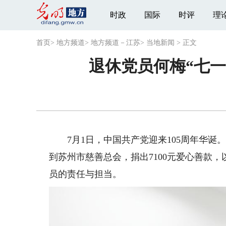
时政
国际
时评
理
首页
>
地方频道
>
地方频道－江苏
>
当地新闻
>
正文
退休党员何梅“七一
7月1日，中国共产党迎来105周年华诞。
到苏州市慈善总会，捐出7100元爱心善款
员的责任与担当。