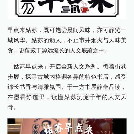
早点来姑苏，既可饱尝晨间风味，亦可静览一
城风华。姑苏的动人，不止市井烟火与风味美
食，更蕴藏于源远流长的人文底蕴之中。
「姑苏早点来」开启全新人文系列。循着街巷
步履，探寻古城内格调各异的特色书店，感受
绵长书香与清雅氛围。于一方书屋静坐品读，
在墨香静谧里，读懂姑苏沉淀千年的人文风
骨。