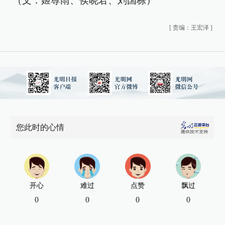
（文：姬尊雨、侯晓君、刘国栋）
[
责编：王宏泽
]
您此时的心情
开心
难过
点赞
飘过
0
0
0
0