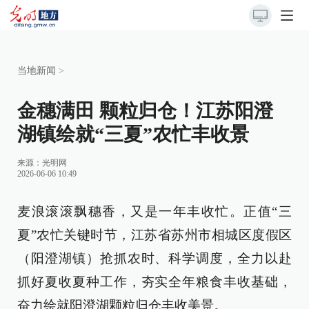
当地新闻
>
金穗满田 颗粒归仓！江苏阳澄
湖镇绘就“三夏”农忙丰收景
来源：
光明网
2026-06-06 10:49
麦浪滚滚飘穗香，又是一年丰收忙。正值“三
夏”农忙关键时节，江苏省苏州市相城区度假区
（阳澄湖镇）抢抓农时、科学调度，全力以赴
抓好夏收夏种工作，夯实全年粮食丰收基础，
奋力绘就阳澄湖颗粒归仓丰收美景。