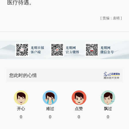
医疗待遇。
[
责编：袁晴
]
您此时的心情
开心
难过
点赞
飘过
0
0
0
0